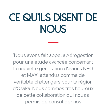
CE QU’ILS DISENT DE
NOUS
on
"Aérogestion accompagne
nt
FrenchBee depuis sa création sur les
EO
enjeux liés à la stratégie de réseau,
au pricing et au Revenue
on
Management. Les consultants
ux
d’Aérogestion se sont parfaitement
a
intégrés aux équipes FrenchBee et
nous apportent des solutions