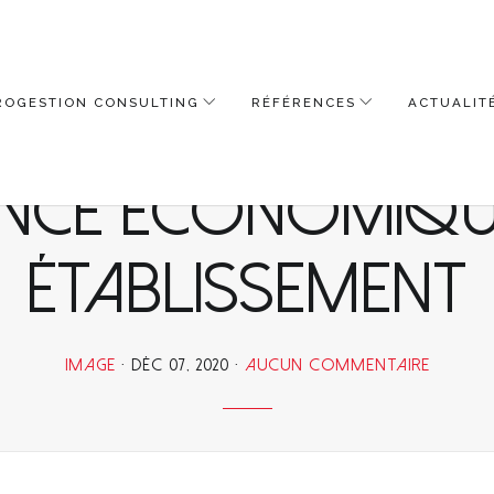
ROGESTION CONSULTING
RÉFÉRENCES
ACTUALIT
ouhaitez améli
nce économique
établissement
IMAGE
DÉC 07, 2020
AUCUN COMMENTAIRE
SUR
VOUS
SOUHAI
AMÉLIO
LA
PERFO
ÉCONO