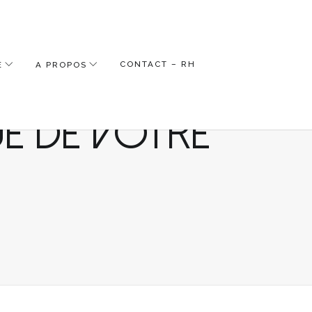
CONTACT – RH
É
A PROPOS
orer la
 de votre
TEZ
RER
RMANCE
MIQUE